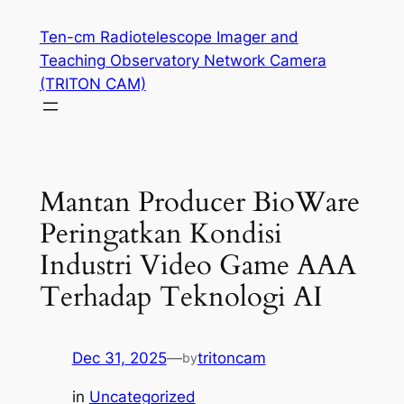
Skip
Ten-cm Radiotelescope Imager and
to
Teaching Observatory Network Camera
content
(TRITON CAM)
Mantan Producer BioWare
Peringatkan Kondisi
Industri Video Game AAA
Terhadap Teknologi AI
Dec 31, 2025
—
tritoncam
by
in
Uncategorized